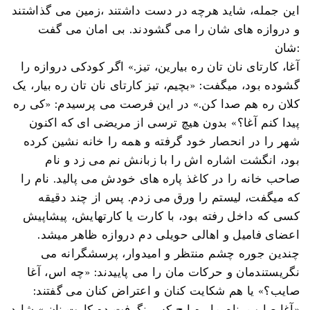
این جمله، شاید هرچه در دست داشتند ،زمین می گذاشتند
و دروازه های شان را می گشودند. بی امان می گفت
شان:
آغا، کارتای نان تان ره بیارین، تیز.» اگر کودکی دروازه را
گشوده بود، میگفت: «بچیم، تیز کارتای نان تان ره بیار، یک
کلان ره هم صدا کن.» در این فرصت می پرسیدم: «کی ره
پیدا کنم آغا؟» بدون هیچ ترسی از مریضی ای که اکنون
شهر را در انحصار خود گرفته و همه را خانه نشین کرده
بود، انگشت اشاره اش را با زبانش نم می زد و نام
صاحب خانه را در کاغذ پاره های خودش می پالید. نام را
که میگفت، لیستم را ورق می زدم. پس از چند دقیقه
کسی که داخل رفته بود، با کارت یا کارتهایش، پیشاپیش
اعضای فامیل و اهالی حویلی دم دروازه ظاهر میشد.
چندین جوره چشم منتظر و امیدوار، پرسشگرانه می
نگریستندمان و حرکات مان را می پاییدند: «چه اس، آغا
صایب؟» یا هم شکایت کنان و اعتراض کنان می گفتند:
«آغا صایب، نام ما ره ایچ کس نگرفت ده کارت نان.» شاید