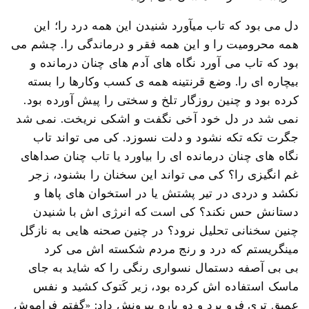
دل می بود که تاب میآورد شنیدن این همه درد را؛ این
همه محرومیت را و این همه فقر و درماندگی را. چشم می
بود که تاب می آورد نگاه های آدم های چنان درمانده و
بیچاره ای را. وضع قرنتینه همه ی کسب وکارها را بسته
کرده بود و چنین روزگار تلخ و سختی را پیش آورده بود.
نمی شد در دل خود آخی نگفت و اشکی نریخت. نمی شد
جگرت تکه تکه نشود و دلت نسوزد. کی می تواند تاب
نگاه های چنان درمانده ای را بیاورد یا تاب چنان صداهای
غم انگیزی را؟ کی می تواند این سخنان را بشنود، زجر
نکشد و دردی در تیر پشتش یا در استخوان های پاها و
دستانش حس نکند؟ کی است که انرژی اش با شنیدن
چنین سخنانی تحلیل نرود؟ در چنین صحنه هایی به نازگل
مینگریستم که درد و رنج مردم شکسته اش می کرد
بی بی آصفه دستمال نسواری رنگی را که شاید به جای
ماسک استفاده اش کرده بود، زیر کَتوک کشید و نفس
عمیق تری فرو برد و دو باره بیرونش داد: «گفتم فراموش