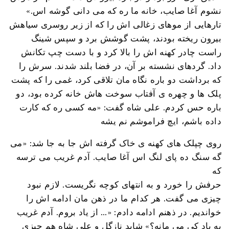
نشوم آغا صایب، خانه ما ره که می دانی گوشه اس.»
تارهایی از موهای زغالی اش را که از زیر روسری سیاهش
بیرون ریخته بودند، پشت گوشش برد و سپس شینگ
راست چادر کهنه اش را بالا کرد و با دست چپ تکانش
داد. گردهای نشسته بر آن، در فضا بلند شدند. سرش را
که برداشت دو باره نگاه مان تلاقی کرد، غمی را که پشت
پلک ها و چهره ی آفتاب سوخت هاش خانه کرده بود، دو
باره حس کردم. علی شاه گفت: «مه کسی ره که کارت
داده باشم، ایچ فراموشم نم یشه
روی چپلک های کهنه ی خاک گرفته اش جا به جا شد: «می
گه سنگ ده پای لنگ اس آغا صایب. آدم غریب می ترسه
که
حرفش را خورد و به انتهای کوچه نگریست. لازم نبود
چیزی می گفت. هر کدام ما در ذهن مان ادامه اش را
خواندیم. در ذهنم ادامه دادم: «… از یاد بروم. آدم غریب
به یاد کی می مانه؟» شاید نازگل و علی شاه هم چیزی