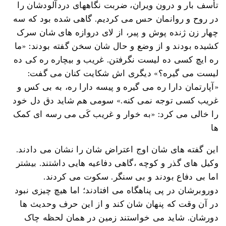
تأسف بار و درون ویران، ضربت نگاههای دردآلودشان را
در روح و روانمان حس می کردیم. گاهی شده بود که سه
چهار زن ژنده پوش و پیر، از لای دروازه های شان سرک
کشیده بودند و از وضع و حال شان سخن گفته بودند: «ما
ره ایچ کسی ده لیست نگرفتن. غریب و بیچاره ره کی ده
لیست می گیره؟» دیگری اش شکایت کنان می گفت:
«آپارتمان دارا ره می گیره و پیسه دارا ره، به بی کس و
غریب کسی توجه نمی کنه.» سومی هم شاید دق دل خود
را خالی می کرد: «به خوار و غریب کَی می رسه ای کمک
ها
این گفته های شان اوج اعتراض شان را نشان می دادند.
وکیل های گذر و کوچه ،گاهی دفاعیه هایی داشتند. بیشتر
اما بی دفاع بودند و بی سنگر. سکوت می کردند.
دوروبرشان در پی پناهگاه می افتادند؛ اما هیچ چیزی نبود
در آن وقت که پنهان شان کند و از این حرف وحدیث ها
دورشان. شاید می خواستند زمین در همان لحظه چاک