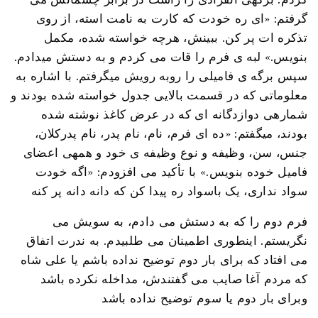
گرفتم: «ای ره خودت که کارت به نامت استه، از روی
تذکره ات پر کن. ببینش، هرچه خواسته شده، مکمل
بنویس.» لبه ی فرم را قات می کردم و به دستش میدادم.
سپس برگه ی فامیلی را روبه رویش میگرفتم. با اشاره به
معلوماتی که در قسمت بالایی جدول خواسته شده بودند و
شمارهی دوازدگانه ای که در عرض کاغذ نوشته شده
بودند، میگفتم: «ده ای فرم، نام، نام پدر، نام پدرکلان،
جنس، سن، وظیفه و نوع وظیفه ی خود و همهی اعضای
فامیل خوده بنویس.» با تأکید می افزودم: «اگه خودت
سواد نداری، یک باسواد ره پیدا کن که دانه دانه پر کنه
فرم دوم را که به دستش می دادم، به سویش می
نگریستم. اینطوری اطمینان می طلبیدم. به ندرت اتفاق
می افتاد که برای بار دوم توضیح نداده باشم یا علی شاه
که مردم آغا صایب می گفتندش، مداخله نکرده باشد
وبرای بار دوم یا سوم توضیح نداده باشد