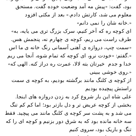
بود، گفت: «پیش مه آمد وضعیت خوده گفت. مستحق
معلوم می شد، کارتش دادم.» بعد از مکثی افزود
«خانه شان را نمی دانم.»
«ای کوچه ره که آخر کنیم، سرک بزرگ تری می یایه، به
طرف راست می ریم، کوچه ی چهارم نه، پنجمش هس.
سمت چپ، دروازه ی آهنی آسمانی رنگ خانه ی ما اس»
گفتم: «خودت نرو، ای کوچه که تمام شوه، آنجا می ریم.»
«خدا و جدم خیرتان بته لالا، عمرت ره دراز کنه. الهی که
روی خوشی ببینی.»
از کوچه ی کلنگ مانند برگشته بودیم، به کوچه ی سمت
راستش پیچیده بودیم
علی شاه این بار شروع کرد به زدن دروازه های اینجا.
بخشی از کوچه عریض تر و دل بازتر بود؛ اما کم کم تنگ
می شد و به پشت سر کوچه ی کلنگ مانند می پیچید. فقط
سه خانه مانده بود که به شرق دور بزنیم و کوچه ای را که
تنگ و باریک بود، سروی کنیم