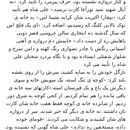
و کنار دروازه نشسته بود، حرف پیرمرد را تأیید کرد: «به
آیال شهید سید نورآغا کارت نرسید.» علی شاه هم تأیید
کرد: «بیچارا اکثریت شان کرایه نشینا اس.» به خانه ی
نوک بالایی کلنگ که رسیدیم، اضافه کرد: «ای یک فلج اس
که سال گذشته ده انتحاری سالن عروسی قصر دوبی
پاهایش ره از دست داد.» خانمش دم دروازه ی آهنی
آسمانی رنگش با چادر نصواری رنگ کهنه و دامن سرخ و
شلوار شفتلی ایستاده بود و با نگاه پردرد سخنان علی
شاه را تأیید می کرد
نازگل خودش را به سایه کشید، سرش را از روی نقشه
بلند کرد: «کوچه ی تنگ استه، یک سویش خانه و سوی
دیگرش یک باغ و یک قبرستان استه.»کارتهای سه خانه ی
باقی مانده را هم تمام کردیم. از کجی کوچه به شرق دور
زدیم. از شانزده خانه ی کوچه فقط هفت خانه شان کارت
نان داشتند. نه خانه ی دیگر که خبر شدند، سر از دروازه
های شان کشیدند و شکایت می کردند: «قومای خوده
داده، مستحقین ره نداده.» علی شاه گویی که نشنیده بود،