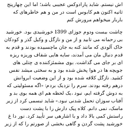
اش نیستم. شاید پارادوکس عجیبی باشد؛ اما این چهارپنج
ثانیه اکنون هم کابوس است در من و هم خاطرهای که
باربار میخواهم مرورش کنم
چاشت بیست ودوم جوزای 1399 خورشیدی بود. خورشید
بی رحمانه می تابید و از من و نازگل و وکیل گذر و کودکان
خاک آلودی که مانند کنه به جان ماچسبیده بودند و قدم به
قدم دنبال مان می آمدند، سایه هایی شفاف وریزه ریزه
ای بر جای می گذاشت. بوی مشمئزکننده ی چتلی های
جویچه ها در هوا پخش شده بود و به سختی میشد نفس
کشید. نازگل کلافه شده بود و از این وضعیت ابروانش
درهم رفته بودند. سرم را نزدیک بردم: «اگه مسئولیتی که
به دوش گرفته ایم، نبود ،یک لحظه هم ای همه بوی بد و
آفتاب سوزان تحمل شدنی نبود.» شاید تبسمی کرد از زیر
ماسک، نمی دانم. کلاه پیک دارش را با پشت دست
راستش کمی بالا داد و با اشارهی سر تأیید کرد. نور دا غ
خورشید پشت گردن و گاهی بخشی از صورتم را که از زیر