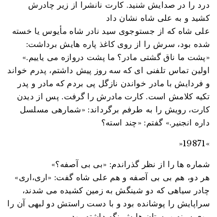
درد را در صدایش شنید. کارت نانشرا از زیر چادرش
کشید و به علی شاه نشان داد
علی شاه که از جستوجوی سید نادر شاه مأیوس یا خسته
شده بود، سرش را از روی کاغذ پاره هایش برداشت:
«پشت ما ناق گشتی مادر؟ ما پشت دروازه می یاییم.»
اولین تماس تلفنی ای که سه روز پیش داشتم، پدرم خواند
و فردایش با مادر خواندن نازگل پی بردم که مادر و پدر
تکیه کلامش است. کارت مادرش را گرفت. پس از دیدن
کارت، رویش را به طرفم برگرداند: «شمارهی مسلسل
داره انجنیر.» گفتم: «چند استه؟
»19871«
«شماره ها را از نظر گذراندم: «بی بی آصفه؟
«هر دو، هم بی بی آصفه و هم علی شاه گفت: «اری،اری
چادر سیاهی که دو شینگش به زمین کشیده می شدند،
سراپایش را پوشانده بود و با دست راستش دو لبهی آن را
روی سینه و پستان هایش نگه داشته بود