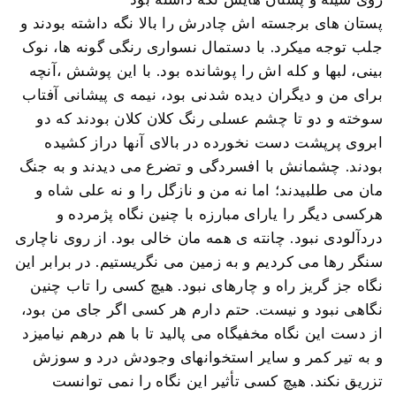
پستان های برجسته اش چادرش را بالا نگه داشته بودند و
جلب توجه میکرد. با دستمال نسواری رنگی گونه ها، نوک
بینی، لبها و کله اش را پوشانده بود. با این پوشش ،آنچه
برای من و دیگران دیده شدنی بود، نیمه ی پیشانی آفتاب
سوخته و دو تا چشم عسلی رنگ کلان کلان بودند که دو
ابروی پرپشت دست نخورده در بالای آنها دراز کشیده
بودند. چشمانش با افسردگی و تضرع می دیدند و به جنگ
مان می طلبیدند؛ اما نه من و نازگل را و نه علی شاه و
هرکسی دیگر را یارای مبارزه با چنین نگاه پژمرده و
دردآلودی نبود. چانته ی همه مان خالی بود. از روی ناچاری
سنگر رها می کردیم و به زمین می نگریستیم. در برابر این
نگاه جز گریز راه و چارهای نبود. هیچ کسی را تاب چنین
نگاهی نبود و نیست. حتم دارم هر کسی اگر جای من بود،
از دست این نگاه مخفیگاه می پالید تا با هم درهم نیامیزد
و به تیر کمر و سایر استخوانهای وجودش درد و سوزش
تزریق نکند. هیچ کسی تأثیر این نگاه را نمی توانست