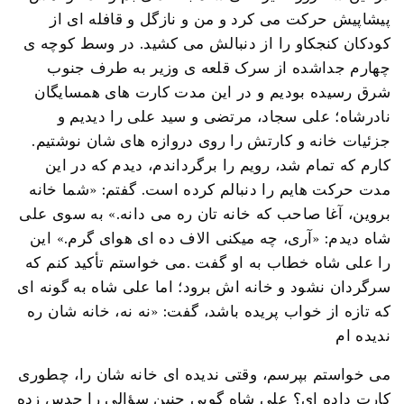
پیشاپیش حرکت می کرد و من و نازگل و قافله ای از
کودکان کنجکاو را از دنبالش می کشید. در وسط کوچه ی
چهارم جداشده از سرک قلعه ی وزیر به طرف جنوب
شرق رسیده بودیم و در این مدت کارت های همسایگان
نادرشاه؛ علی سجاد، مرتضی و سید علی را دیدیم و
جزئیات خانه و کارتش را روی دروازه های شان نوشتیم.
کارم که تمام شد، رویم را برگرداندم، دیدم که در این
مدت حرکت هایم را دنبالم کرده است. گفتم: «شما خانه
بروین، آغا صاحب که خانه تان ره می دانه.» به سوی علی
شاه دیدم: «آری، چه میکنی الاف ده ای هوای گرم.» این
را علی شاه خطاب به او گفت .می خواستم تأکید کنم که
سرگردان نشود و خانه اش برود؛ اما علی شاه به گونه ای
که تازه از خواب پریده باشد، گفت: «نه نه، خانه شان ره
ندیده ام
می خواستم بپرسم، وقتی ندیده ای خانه شان را، چطوری
کارت داده ای؟ علی شاه گویی چنین سؤالی را حدس زده