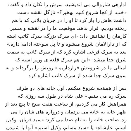
ادارهی شاروالی می اندیشید، سرش را تکان داد و گفت:
«خب، از کجا شروع کنیم بهخیر؟» نازگل نقشه دست
داشت هاش را باز کرد تا او را در جریان پلانی که با هم
ریخته بودیم، قرار بدهد. موقعیت ما را در نقشه و مسیر
کارمان را نشانش داد: «ای سرک بزرگ، سرک کاتب استه
که از دارالامان شروع میشوه و تا پل سوخته ادامه داره.»
بعد به سرک فرعی اشاره کرد که از سرک کاتب به سمت
شرق جدا میشد: «این هم سرک قلعه ی وزیر استه که
امیالی ما در شروعش قرارداریم.» رویش را برگرداند و به
سوی سرک جدا شده از سرک کاتب اشاره کرد
پس از همینجه شروع میکنیم. اول خانه های دو طرف
سرک ره می بینیم.» علی شاه در طول سه روزی که
همراهش کار می کردیم، از ساعت هفت صبح تا پنج بعد از
ظهر خانه به خانه می بردمان و دروازه های شان را می
زد. صاحب خانه را به نام صدا می کرد: «سید قربان، وکیل
استم، علیشاه» یا «سید مسلم، وکیل استم.» آنها با شنیدن