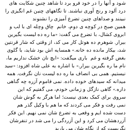
شود و آنها را در خود فرو برد تا شاهد چنین شکایت های
درد آلود و رنج آوری نباشند. تا نگاههای چنین غم انگیزی را
نبینند و صداهای چنین تضرع آمیزی را نشنوند
همین صبح در کوچه ی دوم، خانم چاق وچله ای با لب و
ابروی کشال، با تضرع می گفت: «ما ره ده لیست بگیرین
بیرار. شوهرم ده هوتل کار می کد، از وقتی که شار قرنتین
شد، بیکار مانده ده خانه.» همسایه اش بود شاید، با گلوی
بغض گرفته و غم باری میگفت: «ایچ نان خشک نداریم ما،
نام ما ره بگیرین بیرار.» با اشاره به علی شاه افزود: «سید
نیستیم. همی بی انصاف ما ره ده لیست نان نگرفت. همه
میدانه که سیدهای خوده داده. نمی فاموم آزره چه گناهی
داره.» گاهی نازگل و زمانی خودم، می گفتیم که این
سروی برای کمک بعدی نیست؛ اما هرگز به گوش شان
نمی رفت و فکر می کردند که ما هم با وکیل گذر هم
دست شده ایم و وقعی به تضرع شان نمی نهیم. این فکر
آزردهشان می کرد و این آزردگی را می شد در تنفرشان
نگریست که از نگاه شان می بارید