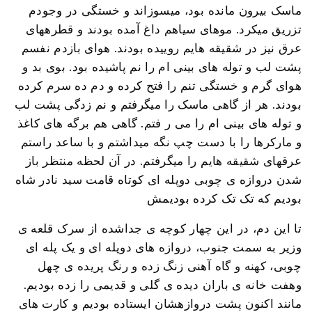
ماسک بیرون مانده بود، میسوزاند و خستگی در وجودم
تزریق میکرد. موهای سیاهم داغ آمده بودند و قطرههای
عرق نیز در شقیقه هایم روییده بودند. هوای بازدم نفسم
پشت لب و توله های بینی ام را نم پاشیده بود. بوی بد و
هوای گرم و خستگی تنم را فتح کرده و دم ده سرم کرده
بودند. هر از گاهی ماسک را میگرفتم و نم زدگی پشت لب
و توله های بینی ام را می ر فتم. گاهی هم برگه های کاغذ
و مارکرها را با دست چپ نگه میداشتم و با ساعد راستم
عرقهای شقیقه هایم را میگرفتم. در آن لحظه منتظر باز
شدن دروازه ی چوبی دوپله ای کوتاه قامت سید نادر شاه
بودیم که تک تک کرده بودیمش
تا این دم، در این چهار کوچه ی جداشده از سرک قلعه ی
وزیر به سمت جنوب، دروازه های دوپله ای و یک پله ای
چوبی، کهنه و گاه آهنی زنگ زده و رنگ پریده ی چهل
وهفت خانه ی باران دیده ی گلی و قدیمی را زده بودیم.
مانند اکنون پشت دروازهشان ایستاده بودیم و کارت های