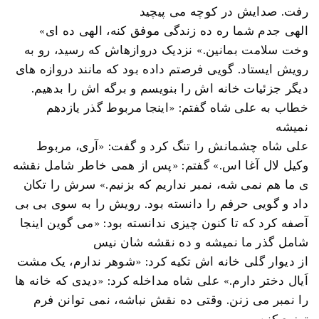
رفت. صدایش در کوچه می پیچید
«الهی جدم شما ره ده زندگی موفق کنه، الهی ده ای
وخت سلامت بمانین.» نزدیک دروازهاش که رسید، رو به
رویش ایستاد. گویی فرصتم داده بود که مانند دروازه های
دیگر جزئیات خانه اش را بنویسم و برگه اش را بدهیم.
خطاب به علی شاه گفتم: «اینجا مربوط گذر یازدهم
نمیشه
علی شاه چشمانش را تنگ کرد و گفت: «آری، مربوط
وکیل لال آغا اس.» گفتم: «پس از همی خاطر شامل نقشه
ی ما هم نمی شه، نمبر نداریم که بزنیم.» سرش را تکان
داد و گویی حرفم را دانسته بود. رویش را به سوی بی بی
آصفه کرد که تا کنون چیزی ندانسته بود: «می گوین اینجا
شامل گذر ما نمیشه و ده نقشه شان نیس
از دیوار گلی خانه اش تکیه کرد: «شوهر ندارم، یک مشت
اَیال دختر دارم.» علی شاه مداخله کرد: «دیدی که خانه ها
را نمبر می زنن. وقتی ده نقش نباشه، نمی توانن فرم