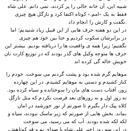
شبیه این، آن خانه خالی را پر کردند، نمی دانم. علی شاه
فقط به یک «امم.» کوتاه اکتفا کرد و نازگل هیچ چیزی
نگفت و کارش را انجام داد.
در این دو هفته حرف هایی از این قبیل زیاد شنیدیم؛ اما
در برابرشان سکوت کردیم و حتا بین خود هم چیزی
نگفتیم؛ زیرا همه ی واقعیت ها را دریافته بودیم. بیشتر این
حرف ها متوجه وکیل های گذر بودند که در توزیع کارت نان
خویش خاله گی کرده اند
موهایم گرم شده بود و پشت گردنم می سوخت. خودم را
کنار کشیدم و دستی به موهایم کشیدم. در این چهارده
روز، آفتاب دست های مان را سوختانده و سیاه کرده بود.
نه روز اول و نه روزهای بعد فرصت نکردم که مثل نازگل
کلاه پیک دار بگیرم تا صورتم از نور خورشید در امان
بماند. بخش هایی از صورتم که زیر ماسک نبودند، سیاه و
لکه لکه شده بودند. آب که می رسید، می سوخت
در این سه روز اخیر علی شاه با صدای بم و قد کوتاهش،