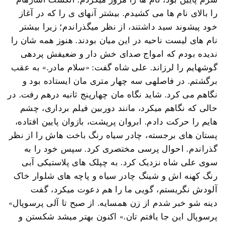
را بالای نام ها می کشیدم. بیشتر آنهای ی را که در آغاز
خود پیشوند سید داشتند، از نظر میگذراندم؛ زیرا بیشتر
نام های لیست ناحیه در این میان بودند. هنوز همه شان را
ندیده بودم که امواج صدای خش دار و ضعیفش پردهی
گوشهایم را لرزاند. علی شاه گفت: «سلام مادر.» به عقب
برگشتم. در فاصلهی سه چهار متری مان ایستاده بود و
نگاهم می کرد. شاید نگاه مان چهارپنج ثانیه درهم رفت. در
حالی که نگاهم میکرد، مانند دوربین فیلم برداری، چشم
هایم را حرکت دادم. ابروان پرپشت، بازوان پایین افتاده،
پستان های برجسته، چادر سیاه رنگ باخت هاش را از نظر
گذراندم. احوال پرسی مختصری کرد. سپس خود را به
سوی علی شاه نزدیک کرد. به چپلک های پلاستیکی آبی
رنگ کهنه اش و شینگ چادر سیاه و پاچه های شلوار خاک
آلودش نگریستم، گویی ما را هم دعوت میکرد، گفت
«دینه شو خبر شدم از زن همسایه. از صبح تا آلی پرسوپال
پرسوپال این جا یافتم تان.» اکنون بهتر میشد شکستن و