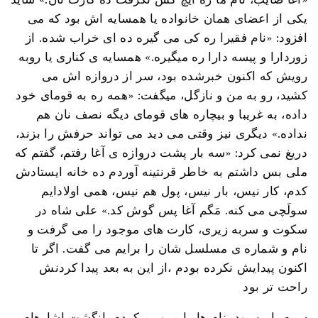
یکی از اعضای همان خانواده یا همسایه اش بود که می
افزود: «نام فقیرا ره کی می گیره ده ای خراب شده. از
زوردارا و پیسه دارا ره میگیره.» همسایه ی کناری یا روبه
رویش که اکنون خبرشده بود، سر از دروازه اش می
کشید، رو به من و نازگل، میگفت: «همه ره به قومای خود
داده، به غریبا و بیچاره های قومای دیگه نصف نان هم
نداده.» دیگری نیز وقتی می دید می تواند حرفش را بزند،
دریغ نمی کرد: «سه بار پشت دروازه ی آغا رفتم، گفتم که
ملی بس داشتم به خاطر قرنتینه آوردم ده خانه ایستادش
کدم، کار نیس، بار نیس، پول هم نیس، همی اولادایم
سولَچی می کنه. مَگم آغا پس گوش کد.» علی شاه در
سکوت و سربه زیری، کارت های موجود را می گرفت و
نام و شماره ی مسلسل شان را برایم می گفت. اگر تا
اکنون پیدایش نکرده بودم ،از این به بعد پیدا کردنش
راحت تر بود
سرم پایین بود، نام ها را مرور میکردم. انگشت اشارهام