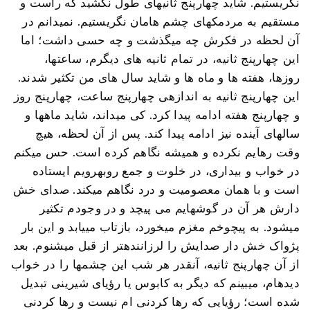
نگریستیم. شاید چهارپنج ثانیهای طول نکشید که راست و
مستقیم به مردمکهای چشم هامان نگریستیم. نمیدانم در
آن لحظه در فکرش چه میگذشت و چه حسی داشت؛ اما
این چهارپنج ثانیه، در تمام ثانیه های دیگرم، ساعتها،
روزها، هفته ها و ماه ها و شاید سال های من تکثیر شدند.
این چهارپنج ثانیه به اندازهی چهارپنج ساعت، چهارپنج روز
و چهارپنج هفته ادامه پیدا کرد. کی میداند، شاید ماهها و
سالهای آینده نیز ادامه پیدا کند. پس از آن لحظه، هیچ
وقت رهایم نکرده و همیشه نگاهم کرده است. حس میکنم
در خواب و بیداری، در خلوت و جمع روبهرویم ایستاده
است و با همان معصومیت و درد نگاهم میکند. صدای خش
دارش هر آن در گوشهایم می پیچد و در وجودم تکثیر
میشود. به پیچوخم مغزم میخورد، بازتاب مییابد و این بار
پژواک خش دار صدایش را لرزانندهتر از قبل میشنوم. بعد
از آن چهارپنج ثانیه، آنقدر هر شب این چشمها را در خواب
دیدهام، میبینم که دیگر به کابوس یا رؤیای شیرینی تبدیل
شده است؛ رؤیایی که رها کردنی ام نیست و رها کردنی