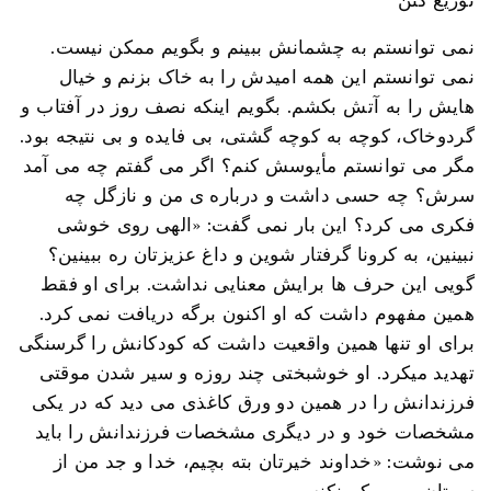
توزیع کنن
نمی توانستم به چشمانش ببینم و بگویم ممکن نیست.
نمی توانستم این همه امیدش را به خاک بزنم و خیال
هایش را به آتش بکشم. بگویم اینکه نصف روز در آفتاب و
گردوخاک، کوچه به کوچه گشتی، بی فایده و بی نتیجه بود.
مگر می توانستم مأیوسش کنم؟ اگر می گفتم چه می آمد
سرش؟ چه حسی داشت و درباره ی من و نازگل چه
فکری می کرد؟ این بار نمی گفت: «الهی روی خوشی
نبینین، به کرونا گرفتار شوین و داغ عزیزتان ره ببینین؟
گویی این حرف ها برایش معنایی نداشت. برای او فقط
همین مفهوم داشت که او اکنون برگه دریافت نمی کرد.
برای او تنها همین واقعیت داشت که کودکانش را گرسنگی
تهدید میکرد. او خوشبختی چند روزه و سیر شدن موقتی
فرزندانش را در همین دو ورق کاغذی می دید که در یکی
مشخصات خود و در دیگری مشخصات فرزندانش را باید
می نوشت: «خداوند خیرتان بته بچیم، خدا و جد من از