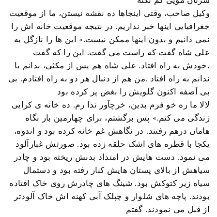
سرتان مویی کم نکنه
وکیل صاحب، وقتی اینجاها ده نقشه نیستن، ما از موقعیت
جغرافیایی اینها خبر نداریم. در نتیجه موقعیت خانه اش را
نمی دانیم و بدون اینها ممکن نیست.» این ها را نازگل به
علی شاه گفت که راست می گفت. این را که گفت
،خودش به راه افتاد. علی شاه هم پس از مکثی، بدانم یا
ندانم به راه افتاد .من هم از دنبال هر دو به راه افتادم. بی
بی آصفه اکنون گلویش را بغض پر کرده بود
لالا ما ره خو فرم بدین، خرچآور ندا رم. ده خانه ی کرایی
زندگی می کنم.» پس برگشتم، برای چهارمین بار نگاه
هامان درهم رفتند. در نگاهش غم خانه کرده بود و اندوه،
یکجا با قطره های اشک حلقه زده بود. صورتش غبارآلود
می نمود. دست هایش در امتداد بدنش ریخته بود و چادر
سیاهش از بالای پستان هایش کنار رفته بود و دستمال
سیاه زیر کتوکش بود. شینگ های چادرش روی خاک افتاده
بودند. پاچه های شلوار و چپلک آبی کهنه اش خاک آلودتر
از قبل می نمودند. گفتم