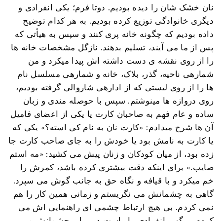
نان خشک شان را دیده بودیم. دوتا فرم؛ یکی انفرادی و
دیگری خانوادگی توزیع کرده بودیم. به هر کدام توضیح
داده بودیم که چگونه خانه پری کنند و سپس به هیأتی که
پس از ما می آیند، تسلیم بدهند. نازگل مشخصات خانه ها
را از روی نقشه ی دست داشته اش پیدا میکرد و من
شمارهی ناحیه، گذر، بلاک، خانه و شمارهی مسلسل نام
ها را از روی لیستی که از ادارهی شاروالی گرفته بودیم،
روی دروازه ها مینوشتم. سپس با حوصله مندی و زبان
ساده و عام فهم به صاحبان کارت یا یکی از اعضای فامیل
آن ها شرح میدادم: «کارت نان به نام کی استه؟» یکی که
یا کارت به نامش بود یا خودش را به جای صاحب کارت جا
زده بود، از میان کودکان و زنان پیش می کشید: «مه استم
صایب.» برای اینکه دقت بیشتری کرده باشد، کمرش را
خم میکرد و با قیافه و نگاه حق به جانب گوش می سپرد.
گاهی به چشمانش می نگریستم و زمانی همین کار را هم
نمی کردم. بی هیچ ارتباط چشمی ای راهنمایی اش می
کردم. برگهی انفرادی را راست در برابر چشمانش می